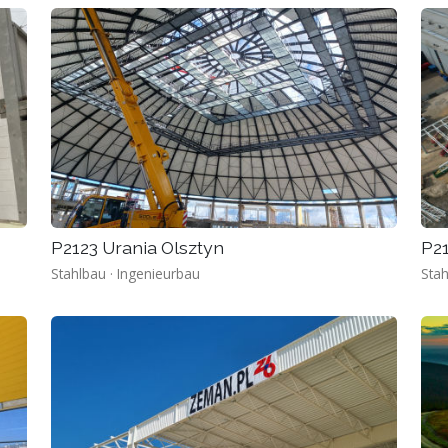
P2123 Urania Olsztyn
P2
Stahlbau · Ingenieurbau
Stah