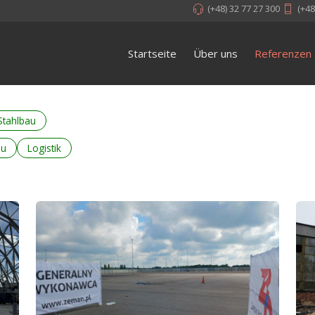
(+48) 32 77 27 300
(+48
Startseite
Über uns
Referenzen
Stahlbau
au
Logistik