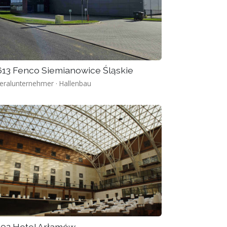
613 Fenco Siemianowice Śląskie
eralunternehmer · Hallenbau
102 Hotel Arłamów