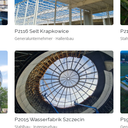
P2116 Selt Krapkowice
P21
Generalunternehmer · Hallenbau
Stah
P2015 Wasserfabrik Szczecin
P19
Stahlbau · Ingenieurbau
Gen