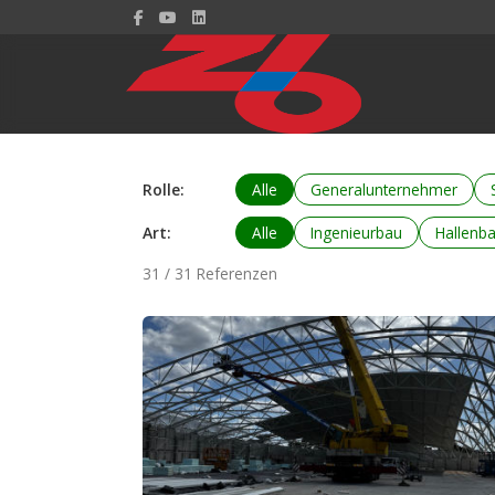
Rolle:
Alle
Generalunternehmer
Art:
Alle
Ingenieurbau
Hallenb
31 / 31 Referenzen