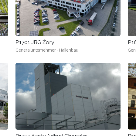
P1701 JBG Żory
P1
Generalunternehmer · Hallenbau
Gen
P1202 Azoty Adipol Chorzów
P1