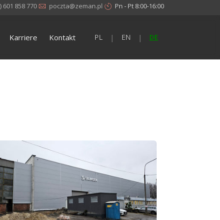
) 601 858 770
poczta@zeman.pl
Pn - Pt 8:00-16:00
Karriere
Kontakt
PL
EN
DE
|
|