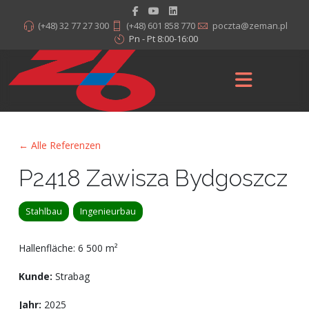
(+48) 32 77 27 300
(+48) 601 858 770
poczta@zeman.pl
Pn - Pt 8:00-16:00
← Alle Referenzen
P2418 Zawisza Bydgoszcz
Stahlbau
Ingenieurbau
Hallenfläche: 6 500 m²
Kunde:
Strabag
Jahr:
2025