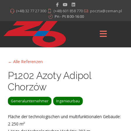
(+48) 32 77 27 300
(+48) 601 858 770
poczta@zeman.pl
Pn - Pt 8:00-16:00
← Alle Referenzen
P1202 Azoty Adipol
Chorzów
Generalunternehmer
Ingenieurbau
Fläche der technologischen und multifunktionalen Gebäude:
2 250 m²