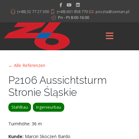
(+48) 32 77 27 300
(+48) 601 858 770
poczta@zeman.pl
Pn - Pt 8:00-16:00
← Alle Referenzen
P2106 Aussichtsturm
Stronie Śląskie
Stahlbau
Ingenieurbau
Turmhöhe: 36 m
Kunde:
Marcin Skoczeń Bardo