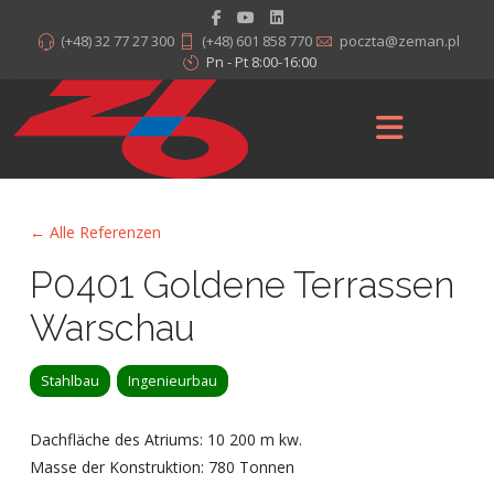
(+48) 32 77 27 300
(+48) 601 858 770
poczta@zeman.pl
Pn - Pt 8:00-16:00
← Alle Referenzen
P0401 Goldene Terrassen
Warschau
Stahlbau
Ingenieurbau
Dachfläche des Atriums: 10 200 m kw.
Masse der Konstruktion: 780 Tonnen