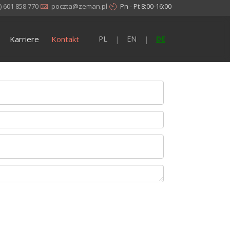
) 601 858 770
poczta@zeman.pl
Pn - Pt 8:00-16:00
Karriere
Kontakt
PL
EN
DE
|
|