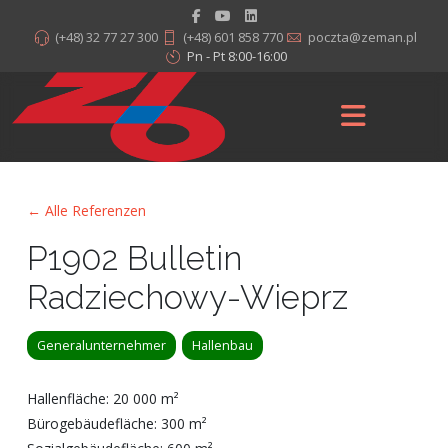
(+48) 32 77 27 300
(+48) 601 858 770
poczta@zeman.pl
Pn - Pt 8:00-16:00
← Alle Referenzen
P1902 Bulletin
Radziechowy-Wieprz
Generalunternehmer
Hallenbau
Hallenfläche: 20 000 m²
Bürogebäudefläche: 300 m²