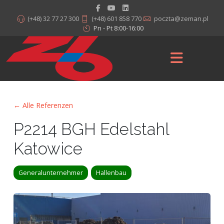
(+48) 32 77 27 300
(+48) 601 858 770
poczta@zeman.pl
Pn - Pt 8:00-16:00
← Alle Referenzen
P2214 BGH Edelstahl
Katowice
Generalunternehmer
Hallenbau