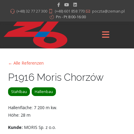
(+48) 32 77 27 300
(+48) 601 858 770
poczta@zeman.pl
Pn - Pt 8:00-16:00
← Alle Referenzen
P1916 Moris Chorzów
Stahlbau
Hallenbau
Hallenfläche: 7 200 m kw.
Höhe: 28 m
Kunde:
MORIS Sp. z o.o.