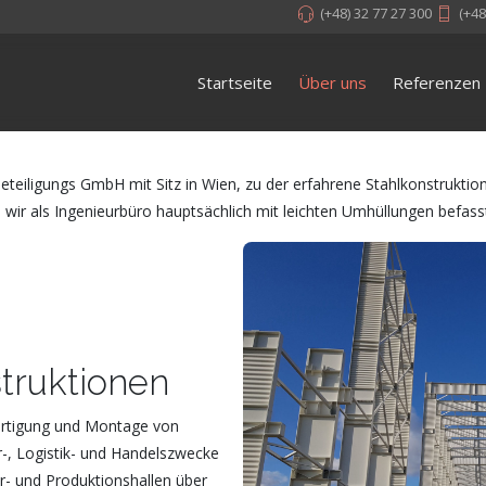
(+48) 32 77 27 300
(+48
Startseite
Über uns
Referenzen
eteiligungs GmbH mit Sitz in Wien, zu der erfahrene Stahlkonstruktio
o wir als Ingenieurbüro hauptsächlich mit leichten Umhüllungen befass
truktionen
fertigung und Montage von
r-, Logistik- und Handelszwecke
r- und Produktionshallen über