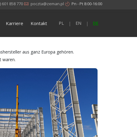
) 601 858 770
poczta@zeman.pl
Pn - Pt 8:00-16:00
Karriere
Kontakt
PL
EN
DE
|
|
nshersteller aus ganz Europa gehören.
t waren.