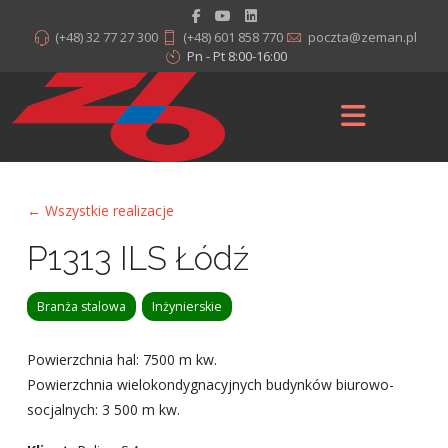
(+48) 32 77 27 300
(+48) 601 858 770
poczta@zeman.pl
Pn - Pt 8:00-16:00
← Wszystkie realizacje
P1313 ILS Łódź
Branża stalowa
Inżynierskie
Powierzchnia hal: 7500 m kw.
Powierzchnia wielokondygnacyjnych budynków biurowo-
socjalnych: 3 500 m kw.