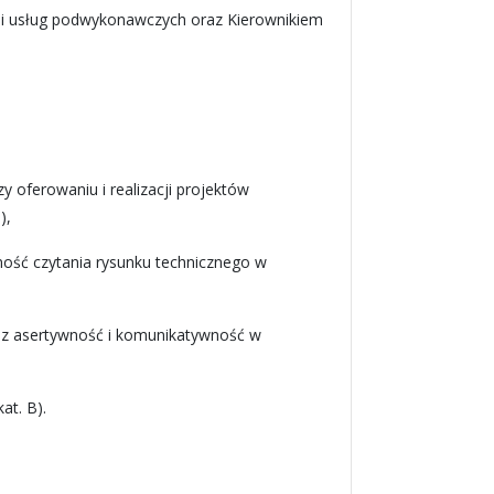
 i usług podwykonawczych oraz Kierownikiem
ferowaniu i realizacji projektów
),
ność czytania rysunku technicznego w
raz asertywność i komunikatywność w
t. B).