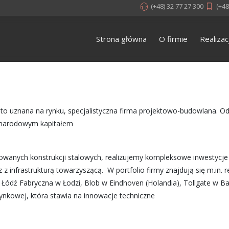
(+48) 32 77 27 300
(+48
Strona główna
O firmie
Realizac
to uznana na rynku, specjalistyczna firma projektowo-budowlana. Od 
zynarodowym kapitałem
anych konstrukcji stalowych, realizujemy kompleksowe inwestycje – 
nfrastrukturą towarzyszącą. W portfolio firmy znajdują się m.in. r
dź Fabryczna w Łodzi, Blob w Eindhoven (Holandia), Tollgate w Baku
 rynkowej, która stawia na innowacje techniczne