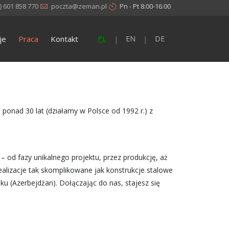
) 601 858 770
poczta@zeman.pl
Pn - Pt 8:00-16:00
je
Praca
Kontakt
PL
EN
DE
|
|
ponad 30 lat (działamy w Polsce od 1992 r.) z
od fazy unikalnego projektu, przez produkcję, aż
ealizacje tak skomplikowane jak konstrukcje stalowe
 (Azerbejdżan). Dołączając do nas, stajesz się