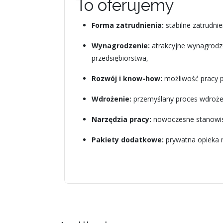
To oferujemy
Forma zatrudnienia:
stabilne zatrudni
Wynagrodzenie:
atrakcyjne wynagrodz
przedsiębiorstwa,
Rozwój i know-how:
możliwość pracy p
Wdrożenie:
przemyślany proces wdrożeni
Narzędzia pracy:
nowoczesne stanowisk
Pakiety dodatkowe:
prywatna opieka 