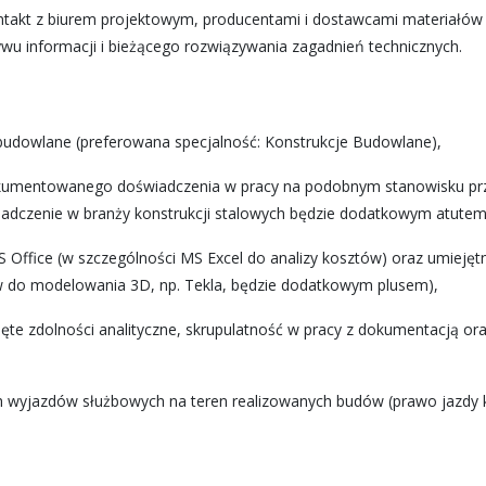
ntakt z biurem projektowym, producentami i dostawcami materiałów
u informacji i bieżącego rozwiązywania zagadnień technicznych.
budowlane (preferowana specjalność: Konstrukcje Budowlane),
umentowanego doświadczenia w pracy na podobnym stanowisku przy o
adczenie w branży konstrukcji stalowych będzie dodatkowym atutem
Office (w szczególności MS Excel do analizy kosztów) oraz umiejęt
do modelowania 3D, np. Tekla, będzie dodatkowym plusem),
ęte zdolności analityczne, skrupulatność w pracy z dokumentacją o
wyjazdów służbowych na teren realizowanych budów (prawo jazdy ka