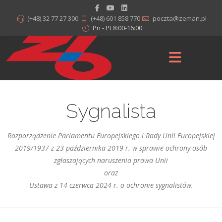
(+48) 32 77 27 300
(+48) 601 858 770
poczta@zeman.pl
Pn - Pt 8:00-16:00
Sygnalista
Rozporządzenie Parlamentu Europejskiego i Rady Unii Europejskiej
2019/1937 z 23 października 2019 r. w sprawie ochrony osób
zgłaszających naruszenia prawa Unii
oraz
Ustawa z 14 czerwca 2024 r. o ochronie sygnalistów.