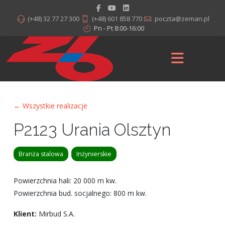
(+48) 32 77 27 300
(+48) 601 858 770
poczta@zeman.pl
Pn - Pt 8:00-16:00
← Wszystkie realizacje
P2123 Urania Olsztyn
Branża stalowa
Inżynierskie
Powierzchnia hali: 20 000 m kw.
Powierzchnia bud. socjalnego: 800 m kw.
Klient:
Mirbud S.A.