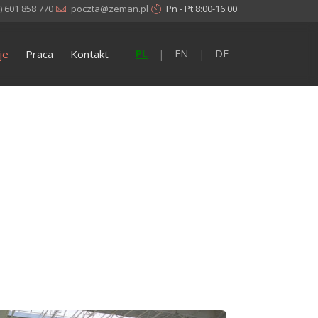
) 601 858 770
poczta@zeman.pl
Pn - Pt 8:00-16:00
je
Praca
Kontakt
PL
EN
DE
|
|