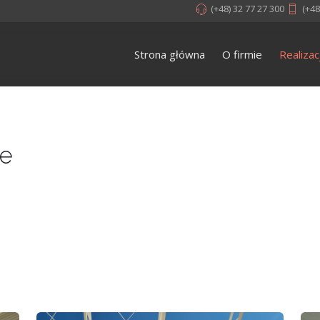
(+48) 32 77 27 300
(+48
Strona główna
O firmie
Realizac
ce