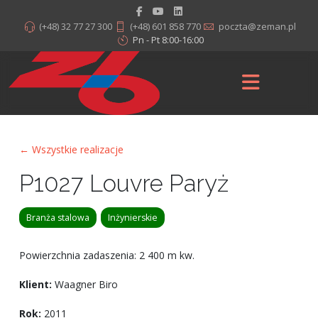
(+48) 32 77 27 300
(+48) 601 858 770
poczta@zeman.pl
Pn - Pt 8:00-16:00
← Wszystkie realizacje
P1027 Louvre Paryż
Branża stalowa
Inżynierskie
Powierzchnia zadaszenia: 2 400 m kw.
Klient:
Waagner Biro
Rok:
2011