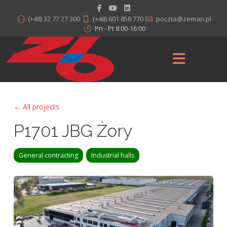
(+48) 32 77 27 300
(+48) 601 858 770
poczta@zeman.pl
Pn - Pt 8:00-16:00
← All projects
P1701 JBG Żory
General contracting
Industrial halls