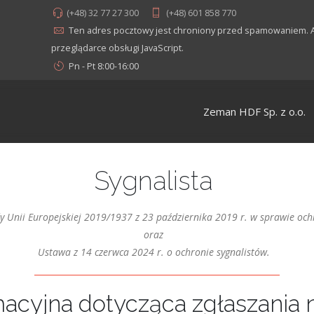
(+48) 32 77 27 300
(+48) 601 858 770
Ten adres pocztowy jest chroniony przed spamowaniem. A
przeglądarce obsługi JavaScript.
Pn - Pt 8:00-16:00
Zeman HDF Sp. z o.o.
Sygnalista
 Unii Europejskiej 2019/1937 z 23 października 2019 r. w sprawie och
oraz
Ustawa z 14 czerwca 2024 r. o ochronie sygnalistów.
macyjna dotycząca zgłaszania