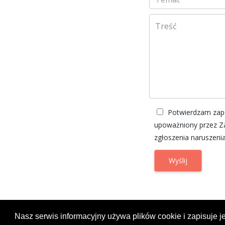
Potwierdzam zapo
upoważniony przez Za
zgłoszenia naruszeni
Wyślij
Nasz serwis informacyjny używa plików cookie i zapisuje je