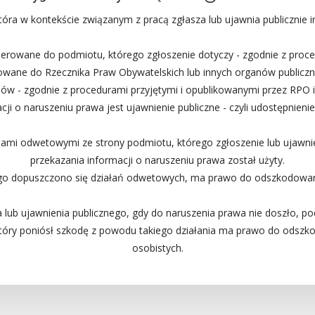
która w kontekście związanym z pracą zgłasza lub ujawnia publicznie 
erowane do podmiotu, którego zgłoszenie dotyczy - zgodnie z proced
owane do Rzecznika Praw Obywatelskich lub innych organów publiczny
ów - zgodnie z procedurami przyjętymi i opublikowanymi przez RPO i
cji o naruszeniu prawa jest ujawnienie publiczne - czyli udostępnie
iami odwetowymi ze strony podmiotu, którego zgłoszenie lub ujawnien
przekazania informacji o naruszeniu prawa został użyty.
ego dopuszczono się działań odwetowych, ma prawo do odszkodowani
 lub ujawnienia publicznego, gdy do naruszenia prawa nie doszło, po
który poniósł szkodę z powodu takiego działania ma prawo do odszko
osobistych.