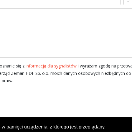
znanie się z
informacją dla sygnalistów
i wyrażam zgodę na przetwa
rząd Zeman HDF Sp. o.o. moich danych osobowych niezbędnych do pr
a prawa.
 w pamięci urządzenia, z którego jest przeglądany.
1992 © 2026 Zeman HDF Sp. z o.o.