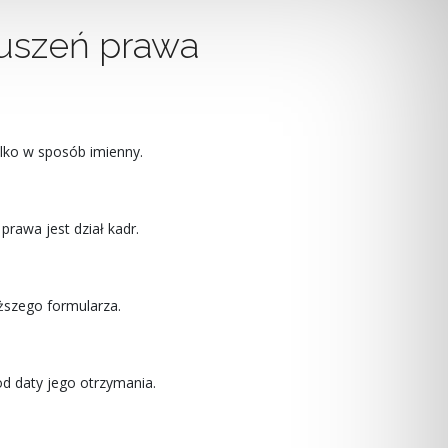
ruszeń prawa
lko w sposób imienny.
awa jest dział kadr.
ższego formularza.
od daty jego otrzymania.