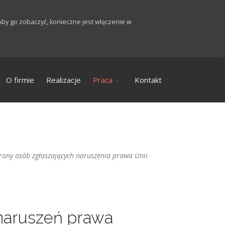
by go zobaczyć, konieczne jest włączenie w
O firmie
Realizacje
Praca
Kontakt
rony osób zgłaszających naruszenia prawa Unii
 naruszeń prawa