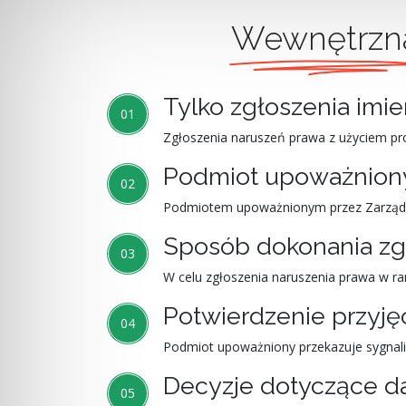
Wewnętrzn
Tylko zgłoszenia imi
01
Zgłoszenia naruszeń prawa z użyciem p
Podmiot upoważnion
02
Podmiotem upoważnionym przez Zarząd Ze
Sposób dokonania zg
03
W celu zgłoszenia naruszenia prawa w r
Potwierdzenie przyję
04
Podmiot upoważniony przekazuje sygnaliśc
Decyzje dotyczące d
05